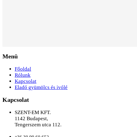
Menü
Főoldal
Rólunk
Kapcsolat
Eladó gyümölcs és ivólé
Kapcsolat
SZENT-EM KFT.
1142 Budapest,
Tengerszem utca 112.