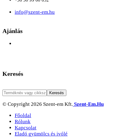
+36 30 99 60 652
info@szent-em.hu
Ajánlás
Keresés
© Copyright 2026 Szent-em Kft.
Szent-Em.hu
Főoldal
Rólunk
Kapcsolat
Eladó gyümölcs és ivólé